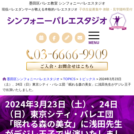
墨田区バレエ教室 シンフォニーバレエスタジオ
現役バレエダンサーが教える本格的バレエスタジオ
子供生徒募集中 体験・見学随時受付
MENU
ご入会・お問合せはこちら
墨田区シンフォニーバレエスタジオ
>
TOPICS
>
トピックス
>
2024年3月23日
（土）、24日（日）東京シティ・バレエ団「眠れる森の美女」に浅田先生がデジレ王子
で出演いたしました。
2024年3月23日（土）、24日
（日）東京シティ・バレエ団
「眠れる森の美女」に浅田先生
がデジレ王子で出演いたしまし